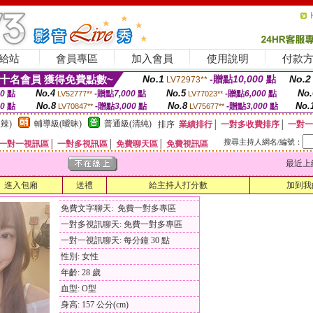
給站
會員專區
加入會員
使用說明
付款
十名會員 獲得免費點數~
No.1
-贈點
10,000
點
No.2
LV72973**
No.4
No.5
No.
00
點
-贈點
7,000
點
-贈點
6,000
點
LV52777**
LV77023**
No.8
No.8
No.
00
點
-贈點
3,000
點
-贈點
3,000
點
LV70847**
LV75677**
辣)
輔導級(曖昧)
普通級(清純)
排序
業績排行
│
一對多收費排序
│
一對一
搜尋主持人網名/編號：
一對一視訊區
│
一對多視訊區
│
免費聊天區
│
免費視訊區
最近上線時間
進入包廂
送禮
給主持人打分數
加到我
免費文字聊天: 免費一對多專區
一對多視訊聊天: 免費一對多專區
一對一視訊聊天: 每分鐘 30 點
性別: 女性
年齡: 28 歲
血型: O型
身高: 157 公分(cm)