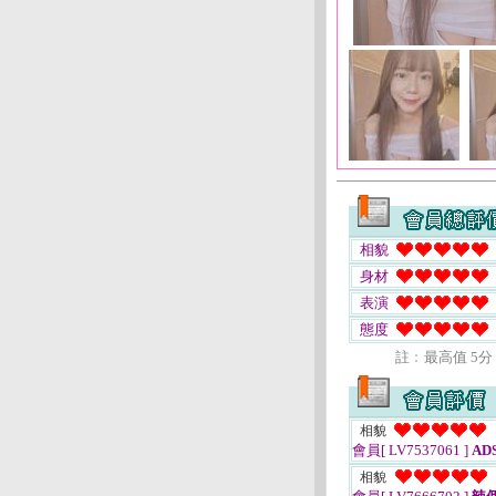
相貌
身材
表演
態度
註﹕最高值 5分
相貌
會員[ LV7537061 ]
AD
相貌