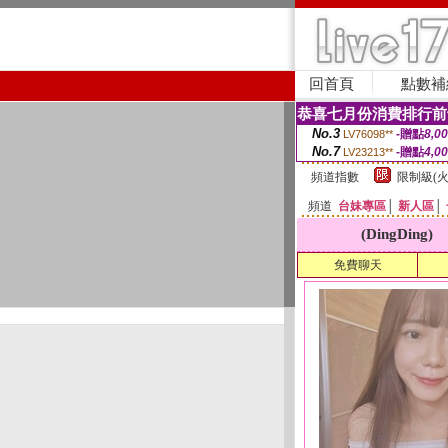
回首頁
點數補
恭喜七月份消費排行前
No.3
-贈點
8,0
LV76098**
No.7
-贈點
4,0
LV23213**
頻道指數
限制級(火
頻道
台妹專區
│
新人區
│
(DingDing)
免費聊天